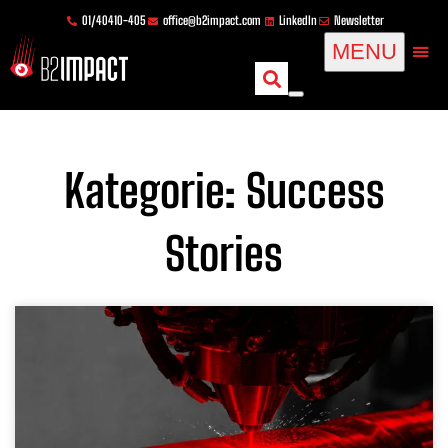
Zum
springen
01/40410-405
office@b2impact.com
LinkedIn
Newsletter
Inhalt
MENU
springen
Kategorie: Success
Stories