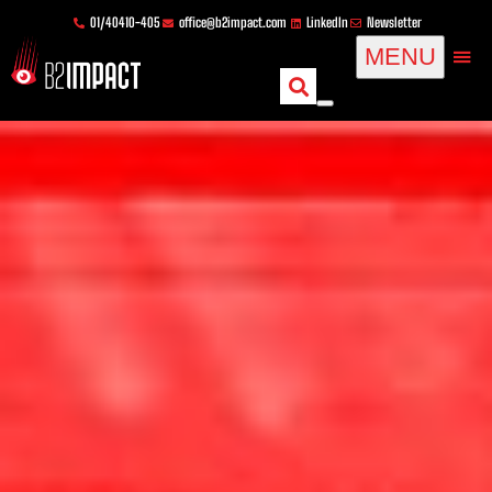
Zum
springen
01/40410-405
office@b2impact.com
LinkedIn
Newsletter
Inhalt
MENU
springen