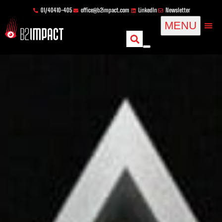
Zum
springen
01/40410-405
office@b2impact.com
LinkedIn
Newsletter
Inhalt
MENU
springen