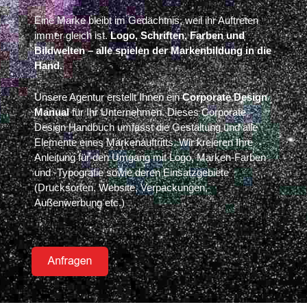
Eine Marke bleibt im Gedächtnis, weil ihr Auftreten
immer gleich ist.
Logo, Schriften, Farben und
Bildwelten – alle spielen der Markenbildung in die
Hand.
Unsere Agentur erstellt Ihnen ein
Corporate Design
Manual
für Ihr Unternehmen. Dieses Corporate
Design Handbuch umfasst die Gestaltung und alle
Elemente eines Markenauftritts. Wir kreieren Ihre
Anleitung für den Umgang mit Logo, Marken-Farben
und -Typografie sowie deren Einsatzgebiete
(Drucksorten, Website, Verpackungen,
Außenwerbung etc.)