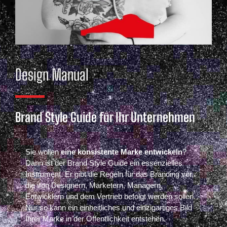
Design Manual
Brand Style Guide für Ihr Unternehmen
Sie wollen
eine konsistente Marke entwickeln
?
Dann ist der Brand Style Guide ein essenzielles
Instrument. Er gibt die Regeln für das Branding vor,
die von Designern, Marketern, Managern,
Entwicklern und dem Vertrieb befolgt werden sollen.
Nur so kann ein einheitliches und einzigartiges Bild
Ihrer Marke in der Öffentlichkeit entstehen.