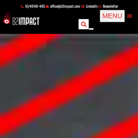
Zum
springen
01/40410-405
office@b2impact.com
LinkedIn
Newsletter
Inhalt
MENU
springen