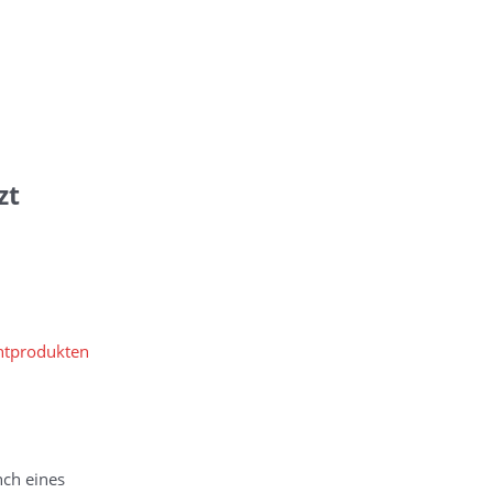
zt
ntprodukten
nch eines