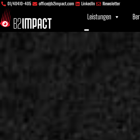
Inhalt
Zum
01/40410-405
office@b2impact.com
LinkedIn
Newsletter
springen
Inhalt
Leistungen
Ber
springen