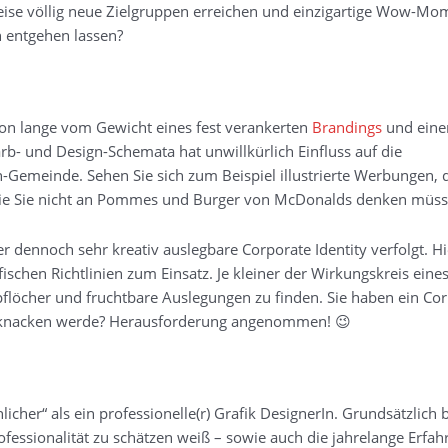
eise völlig neue Zielgruppen erreichen und einzigartige Wow-Mo
h entgehen lassen?
n lange vom Gewicht eines fest verankerten
Brandings
und ein
b- und Design-Schemata hat unwillkürlich Einfluss auf die
Gemeinde. Sehen Sie sich zum Beispiel illustrierte Werbungen, di
, wie Sie nicht an Pommes und Burger von McDonalds denken müss
er dennoch sehr kreativ auslegbare Corporate Identity verfolgt. 
schen Richtlinien zum Einsatz. Je kleiner der Wirkungskreis eines
flöcher und fruchtbare Auslegungen zu finden. Sie haben ein Co
t knacken werde? Herausforderung angenommen! 😉
icher“ als ein professionelle(r) Grafik DesignerIn. Grundsätzlich 
essionalität zu schätzen weiß – sowie auch die jahrelange Erfah