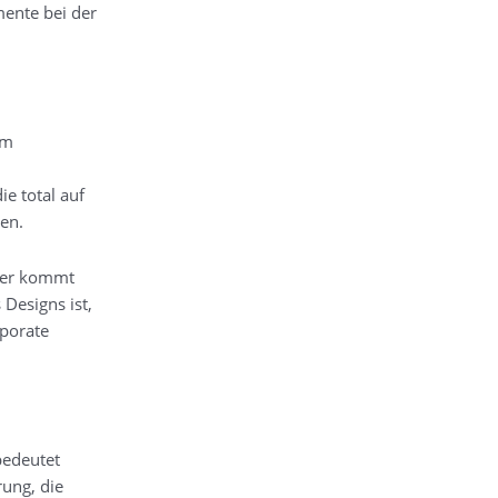
mente bei der
em
e total auf
en.
Hier kommt
 Designs ist,
rporate
bedeutet
rung, die