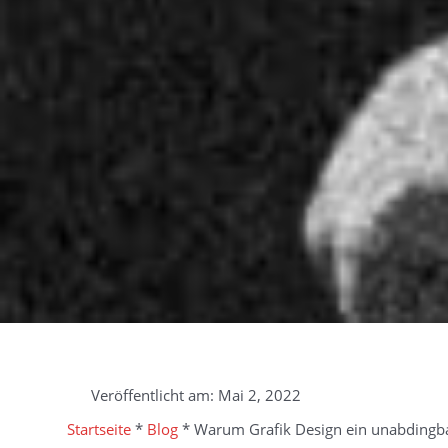
Veröffentlicht am:
Mai 2, 2022
Startseite
*
Blog
*
Warum Grafik Design ein unabdingbar