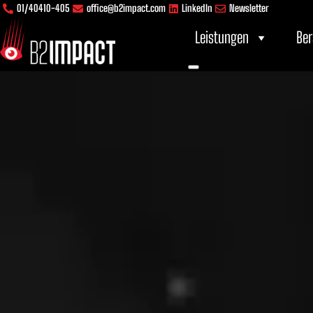
Inhalt
Zum
01/40410-405
office@b2impact.com
LinkedIn
Newsletter
springen
Inhalt
Leistungen
Ber
springen