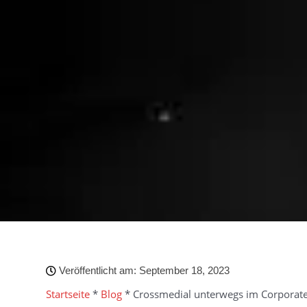
Veröffentlicht am:
September 18, 2023
Startseite
*
Blog
*
Crossmedial unterwegs im Corporate 