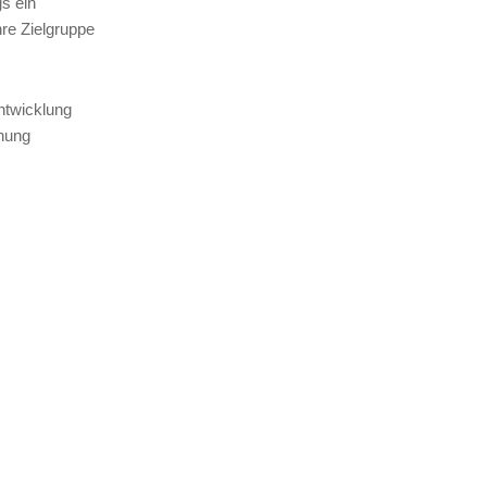
gs ein
re Zielgruppe
Entwicklung
hnung