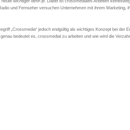
t heute wichtiger denn je. Dabei ist crossmediales Arbeiten keineswe
dio und Fernseher versuchen Unternehmen mit ihrem Marketing, ih
Begriff „Crossmedia“ jedoch endgültig als wichtiges Konzept bei der 
 genau bedeutet es, crossmedial zu arbeiten und wie wird die Verza