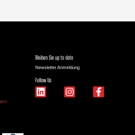
Bleiben Sie up to date
Newsletter Anmeldung
Follow Us
L
I
F
i
n
a
dern
n
s
c
k
t
e
e
a
b