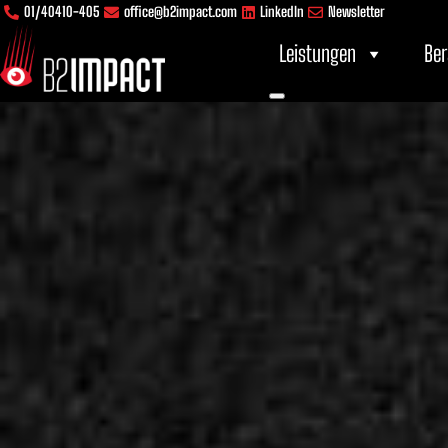
Inhalt
Zum
01/40410-405
office@b2impact.com
LinkedIn
Newsletter
springen
Inhalt
Leistungen
Ber
springen