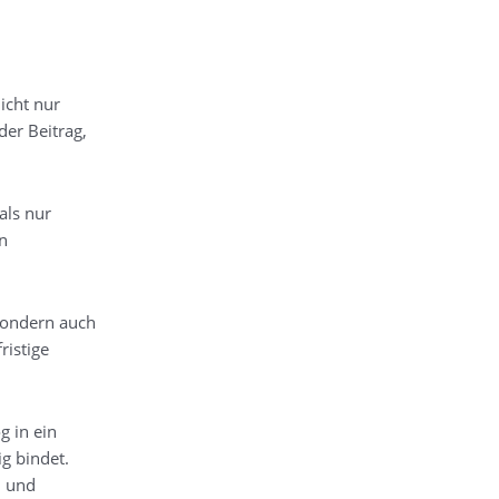
icht nur
der Beitrag,
als nur
en
 sondern auch
ristige
g in ein
g bindet.
n und